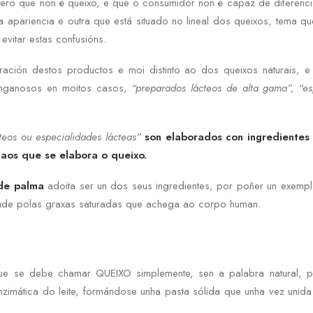
 pero que non é queixo, e que o consumidor non é capaz de diferenci
a apariencia e outra que está situado no lineal dos queixos, tema q
evitar estas confusións.
ación destos productos e moi distinto ao dos queixos naturais, 
enganosos en moitos casos,
“preparados lácteos de alta gama”, “es
teos ou especialidades lácteas”
son elaborados con ingredientes
s aos que se elabora o queixo.
de palma
adoita ser un dos seus ingredientes, por poñer un exemp
aúde polas graxas saturadas que achega ao corpo human.
 que se debe chamar QUEIXO simplemente, sen a palabra natural, p
nzimática do leite, formándose unha pasta sólida que unha vez unid