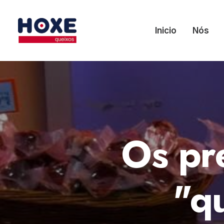
Inicio
Nós
Os pr
"qu