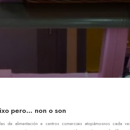
ixo pero… non o son
das de alimentación e centros comerciais atopámosnos cada v