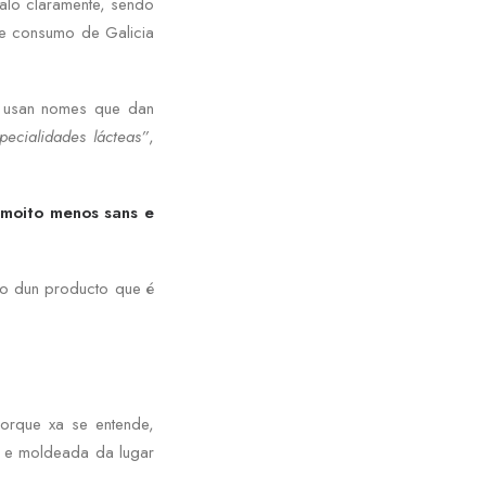
alo claramente, sendo
ue consumo de Galicia
e usan nomes que dan
pecialidades lácteas”
,
 moito menos sans e
lo dun producto que é
orque xa se entende,
a e moldeada da lugar