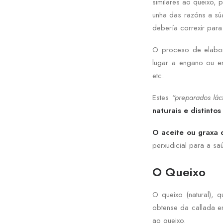
similares ao queixo,
unha das razóns a sú
debería correxir para 
O proceso de elabor
lugar a engano ou 
etc.
Estes
“preparados lác
naturais e distinto
O aceite ou graxa 
perxudicial para a s
O Queixo
O queixo (natural),
obtense da callada e
ao queixo.