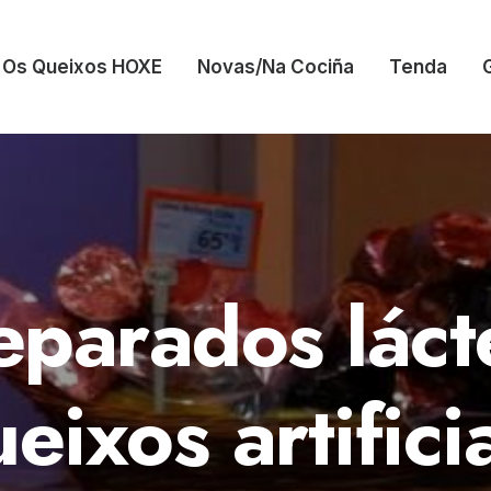
Os Queixos HOXE
Novas/Na Cociña
Tenda
eparados láct
eixos artifici