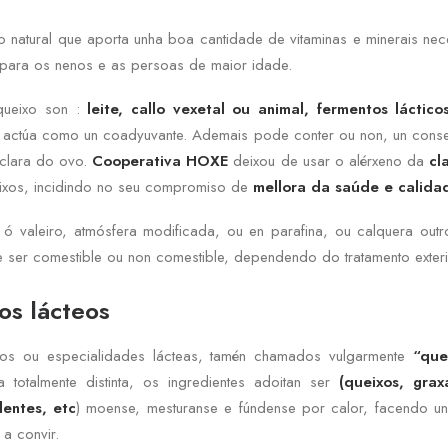
o natural que aporta unha boa cantidade de vitaminas e minerais ne
para os nenos e as persoas de maior idade.
queixo son :
leite, callo vexetal ou animal, fermentos láctico
 actúa como un coadyuvante. Ademais pode conter ou non, un conse
 clara do ovo.
Cooperativa HOXE
deixou de usar o alérxeno da
cl
ixos, incidindo no seu compromiso de
mellora da saúde e calida
ó valeiro, atmósfera modificada, ou en parafina, ou calquera outr
 ser comestible ou non comestible, dependendo do tratamento exteri
os lácteos
os ou especialidades lácteas, tamén chamados vulgarmente
“quei
totalmente distinta, os ingredientes adoitan ser
(queixos, grax
dentes, etc
) moense, mesturanse e fúndense por calor, facendo u
a convir.