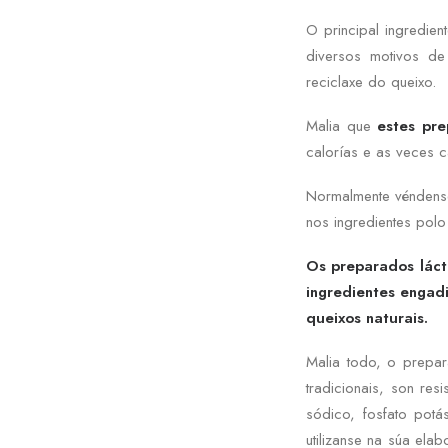
O principal ingredie
diversos motivos de
reciclaxe do queixo.
Malia que
estes pre
calorías e as veces c
Normalmente véndens
nos ingredientes polo
Os preparados lácte
ingredientes engad
queixos naturais.
Malia todo, o prepar
tradicionais, son re
sódico, fosfato potá
utilizanse na súa ela