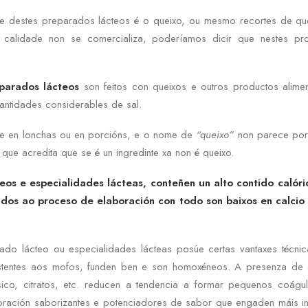
nte destes preparados lácteos é o queixo, ou mesmo recortes de qu
 calidade non se comercializa, poderíamos dicir que nestes pro
parados lácteos
son feitos con queixos e outros productos alimen
antidades considerables de sal.
e en lonchas ou en porcións, e o nome de
“queixo”
non parece por 
 que acredita que se é un ingredinte xa non é queixo.
os e especialidades lácteas, conteñen un alto contido calóri
idos ao proceso de elaboración con todo son baixos en calcio
ado lácteo ou especialidades lácteas posúe certas vantaxes técnic
sistentes aos mofos, funden ben e son homoxéneos. A presenza de em
sico, citratos, etc. reducen a tendencia a formar pequenos coág
boración saborizantes e potenciadores de sabor que engaden máis ingr