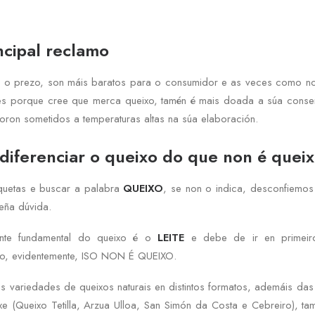
ncipal reclamo
é o prezo, son máis baratos para o consumidor e as veces como n
es porque cree que merca queixo, tamén é mais doada a súa conse
foron sometidos a temperaturas altas na súa elaboración.
iferenciar o queixo do que non é queixo
iquetas e buscar a palabra
QUEIXO
, se non o indica, desconfiemos
eña dúvida.
ente fundamental do queixo é o
LEITE
e debe de ir en primeir
ixo, evidentemente, ISO NON É QUEIXO.
as variedades de queixos naturais en distintos formatos, ademáis da
e (Queixo Tetilla, Arzua Ulloa, San Simón da Costa e Cebreiro), ta