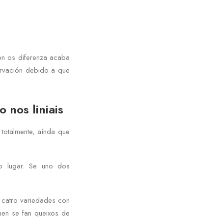
on os diferenza acaba
rvación debido a que
 nos liniais
 totalmente, aínda que
o lugar. Se uno dos
s catro variedades con
men se fan queixos de