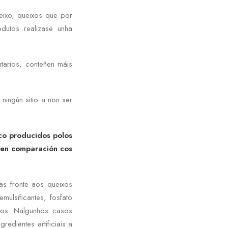
eixo, queixos que por
dutos realizase unha
tarios, conteñen máis
ningún sitio a non ser
co
producidos polos
 en comparación cos
as fronte aos queixos
ulsificantes, fosfato
ulos. Nalgunhos casos
edientes artificiais a