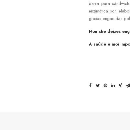
barra para sándwich
enzimática son elabo
graxas engadidas pol
Non che deixes enga
A saúde e moi impor