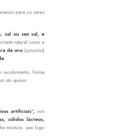
cesarios para os seres
s, sal ou sen sal, e
rvante natural como a
ara de ovo
(
Lyzosima
)
de
.
o recubrimento, forma
or do queixo.
xos artificiais”,
son
as, sólidos lácteos,
nha mestura, que logo