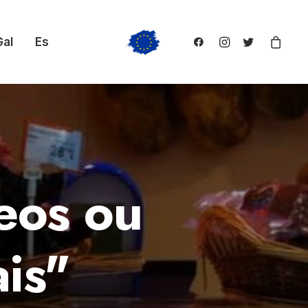
Gal
Es
eos ou
ais"