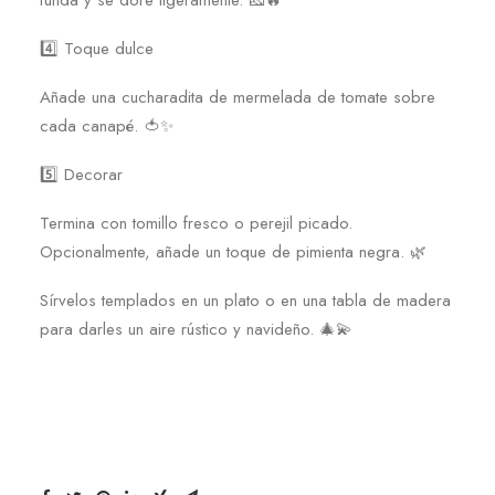
funda y se dore ligeramente. 🧀🔥
4️⃣ Toque dulce
Añade una cucharadita de mermelada de tomate sobre
cada canapé. 🍅✨
5️⃣ Decorar
Termina con tomillo fresco o perejil picado.
Opcionalmente, añade un toque de pimienta negra. 🌿
Sírvelos templados en un plato o en una tabla de madera
para darles un aire rústico y navideño. 🎄💫