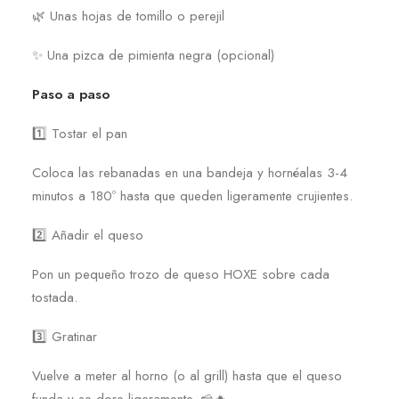
🌿 Unas hojas de tomillo o perejil
✨ Una pizca de pimienta negra (opcional)
Paso a paso
1️⃣ Tostar el pan
Coloca las rebanadas en una bandeja y hornéalas 3-4
minutos a 180º hasta que queden ligeramente crujientes.
2️⃣ Añadir el queso
Pon un pequeño trozo de queso HOXE sobre cada
tostada.
3️⃣ Gratinar
Vuelve a meter al horno (o al grill) hasta que el queso